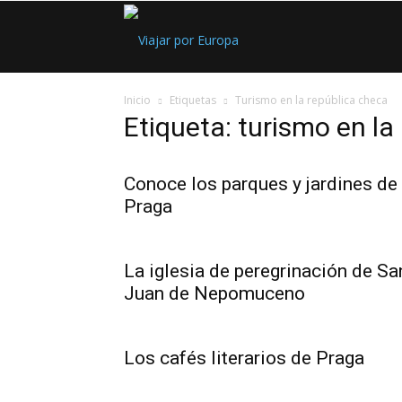
Viajar
Inicio
Etiquetas
Turismo en la república checa
por
Etiqueta: turismo en la
Europa
Conoce los parques y jardines de
Praga
La iglesia de peregrinación de Sa
Juan de Nepomuceno
Los cafés literarios de Praga