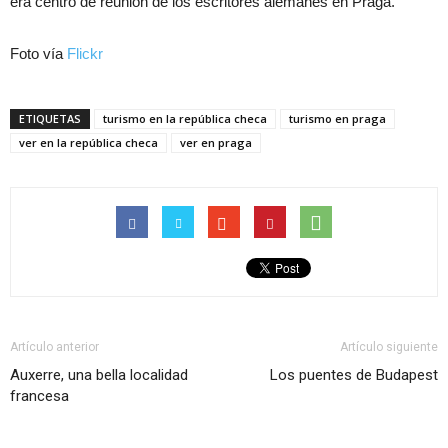
era centro de reunión de los escritores alemanes en Praga.
Foto vía
Flickr
ETIQUETAS
turismo en la república checa
turismo en praga
ver en la república checa
ver en praga
Artículo anterior
Artículo siguiente
Auxerre, una bella localidad
Los puentes de Budapest
francesa