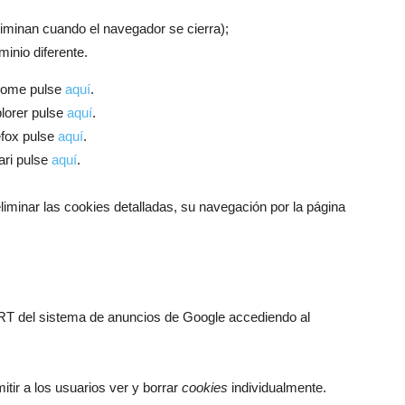
iminan cuando el navegador se cierra);
inio diferente.
rome pulse
aquí
.
lorer pulse
aquí
.
efox pulse
aquí
.
ari pulse
aquí
.
iminar las cookies detalladas, su navegación por la página
DART del sistema de anuncios de Google accediendo al
ir a los usuarios ver y borrar
cookies
individualmente.