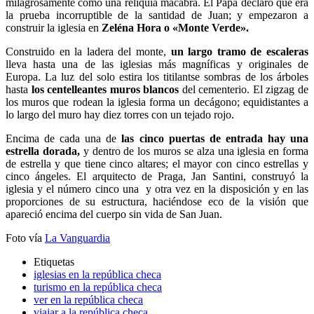
milagrosamente como una reliquia macabra. El Papa declaró que era
la prueba incorruptible de la santidad de Juan; y empezaron a
construir la iglesia en
Zeléna Hora o «Monte Verde».
Construido en la ladera del monte,
un largo tramo de escaleras
lleva hasta una de las iglesias más magníficas y originales de
Europa. La luz del solo estira los titilantse sombras de los árboles
hasta
los centelleantes muros blancos
del cementerio. El zigzag de
los muros que rodean la iglesia forma un decágono; equidistantes a
lo largo del muro hay diez torres con un tejado rojo.
Encima de cada una de
las cinco puertas de entrada hay una
estrella dorada,
y dentro de los muros se alza una iglesia en forma
de estrella y que tiene cinco altares; el mayor con cinco estrellas y
cinco ángeles. El arquitecto de Praga, Jan Santini, construyó la
iglesia y el número cinco una y otra vez en la disposición y en las
proporciones de su estructura, haciéndose eco de la visión que
apareció encima del cuerpo sin vida de San Juan.
Foto vía
La Vanguardia
Etiquetas
iglesias en la república checa
turismo en la república checa
ver en la república checa
viajar a la república checa