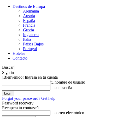
Destinos de Europa
Alemania
Austria
España
Francia
Grecia
Inglaterra
Italia
Países Bajos
Portugal
Hoteles
Contacto
Buscar
Sign in
¡Bienvenido! Ingresa en tu cuenta
tu nombre de usuario
tu contraseña
Forgot your password? Get help
Password recovery
Recupera tu contraseña
tu correo electrónico