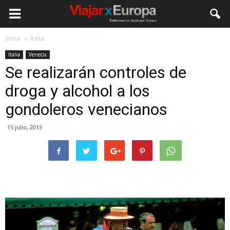
Viajar
Inicio
Italia
Italia
Venecia
por
Se realizarán controles de
droga y alcohol a los
Europa
gondoleros venecianos
15 julio, 2013