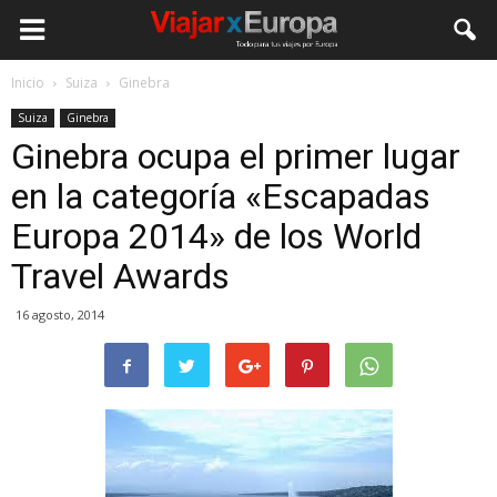
Viajar
Inicio
Suiza
Ginebra
Suiza
Ginebra
por
Ginebra ocupa el primer lugar
en la categoría «Escapadas
Europa
Europa 2014» de los World
Travel Awards
16 agosto, 2014