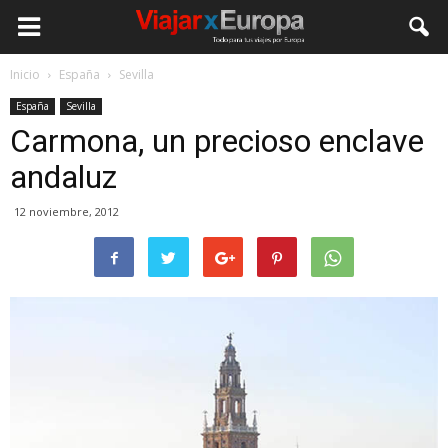
Viajar
Inicio
España
Sevilla
España
Sevilla
por
Carmona, un precioso enclave
andaluz
Europa
12 noviembre, 2012