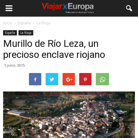
Viajar
Inicio
España
La Rioja
España
La Rioja
por
Murillo de Río Leza, un
precioso enclave riojano
Europa
5 junio, 2015