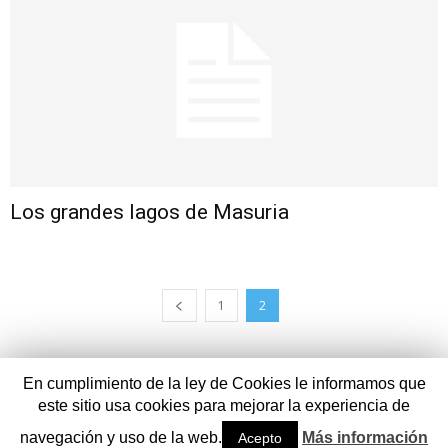
Los grandes lagos de Masuria
1
2
En cumplimiento de la ley de Cookies le informamos que
este sitio usa cookies para mejorar la experiencia de
Aviso legal
Contacto
navegación y uso de la web.
Más información
Acepto
© ViajarxEuropa.com - Disfruta viajando por Europa.