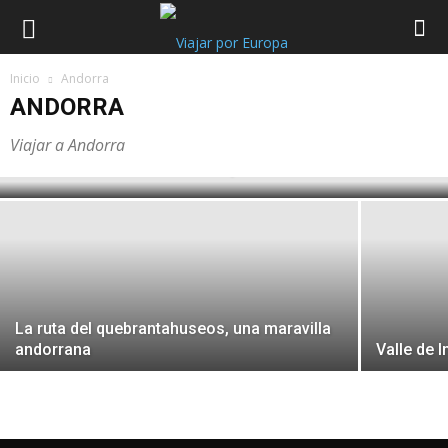
Viajar
Inicio
Andorra
ANDORRA
por
Viajar a Andorra
Santuario de Meritxell, Andorra
Europa
La ruta del quebrantahuseos, una maravilla
andorrana
Valle de 